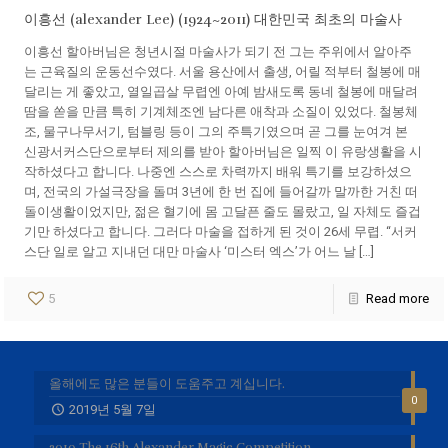
이흥선 (alexander Lee) (1924~2011) 대한민국 최초의 마술사
이흥선 할아버님은 청년시절 마술사가 되기 전 그는 주위에서 알아주
는 근육질의 운동선수였다. 서울 용산에서 출생, 어릴 적부터 철봉에 매
달리는 게 좋았고, 열일곱살 무렵엔 아예 밤새도록 동네 철봉에 매달려
땀을 쏟을 만큼 특히 기계체조엔 남다른 애착과 소질이 있었다. 철봉체
조, 물구나무서기, 텀블링 등이 그의 주특기였으며 곧 그를 눈여겨 본
신광서커스단으로부터 제의를 받아 할아버님은 일찍 이 유랑생활을 시
작하셨다고 합니다. 나중엔 스스로 차력까지 배워 특기를 보강하셨으
며, 전국의 가설극장을 돌며 3년에 한 번 집에 들어갈까 말까한 거친 떠
돌이생활이었지만, 젊은 혈기에 몸 고달픈 줄도 몰랐고, 일 자체도 즐겁
기만 하셨다고 합니다. 그러다 마술을 접하게 된 것이 26세 무렵. “서커
스단 일로 알고 지내던 대만 마술사 ‘미스터 엑스’가 어느 날 […]
5
Read more
올해에도 많은 분들이 도움주고 계십니다.
0
2019년 5월 7일
2019 The 16th Alexander Magic Competition