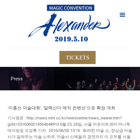
TICKETS
Press
‘이흥선 마술대회’, ‘알렉산더 매직 컨벤션’으로 확장 개최
기사원문 : http://news.mtn.co.kr/newscenter/news_viewer.mtn?
gidx=2016060214564648913 6월 25, 26일, 서울 마포아트센터 머니투
데이방송 오성록 기자 2016/06/02 15:16 화려한 마술 쇼, 정상급 마술
사가 알려주는 마술 노하우, 마술사 신예들의 경연까지 이 모두를 서울