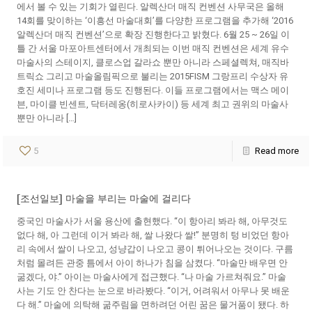
에서 볼 수 있는 기회가 열린다. 알렉산더 매직 컨벤션 사무국은 올해
14회를 맞이하는 ‘이흥선 마술대회’를 다양한 프로그램을 추가해 ‘2016
알렉산더 매직 컨벤션’으로 확장 진행한다고 밝혔다. 6월 25 ~ 26일 이
틀 간 서울 마포아트센터에서 개최되는 이번 매직 컨벤션은 세계 유수
마술사의 스테이지, 클로스업 갈라쇼 뿐만 아니라 스페셜렉쳐, 매직바
트릭쇼 그리고 마술올림픽으로 불리는 2015FISM 그랑프리 수상자 유
호진 세미나 프로그램 등도 진행된다. 이들 프로그램에서는 맥스 메이
븐, 마이클 빈센트, 닥터레옹(히로사카이) 등 세계 최고 권위의 마술사
뿐만 아니라 […]
5
Read more
[조선일보] 마술을 부리는 마술에 걸리다
중국인 마술사가 서울 용산에 출현했다. “이 항아리 봐라 해, 아무것도
없다 해, 아 그런데 이거 봐라 해, 쌀 나왔다 쌀!” 분명히 텅 비었던 항아
리 속에서 쌀이 나오고, 성냥갑이 나오고 콩이 튀어나오는 것이다. 구름
처럼 몰려든 관중 틈에서 아이 하나가 침을 삼켰다. “마술만 배우면 안
굶겠다, 야.” 아이는 마술사에게 접근했다. “나 마술 가르쳐줘요.” 마술
사는 기도 안 찬다는 눈으로 바라봤다. “이거, 어려워서 아무나 못 배운
다 해.” 마술에 의탁해 굶주림을 면하려던 어린 꿈은 물거품이 됐다. 하