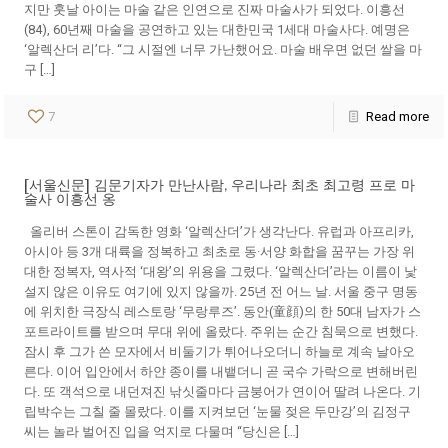
지만 훗날 아이는 마술 같은 인연으로 진짜 마술사가 되었다. 이흥선
(84), 60년째 마술을 공연하고 있는 대한민국 1세대 마술사다. 예명은
‘알렉산더 리’다. “그 시절엔 너무 가난했어요. 마술 배우면 없던 쌀을 마
구 […]
7
Read more
[서울신문] 김문기자가 만난사람, 우리나라 최초 최고령 프로 마
술사 이흥선 옹
올리버 스톤이 감독한 영화 ‘알렉산더’가 생각난다. 유럽과 아프리카,
아시아 등 3개 대륙을 정복하고 최초로 동·서양 화합을 꿈꾸는 가장 위
대한 정복자, 역사적 ‘대왕’의 위용을 그렸다. ‘알렉산더’라는 이름이 낯
설지 않은 이유도 여기에 있지 않을까. 25년 전 어느 날. 서울 중구 명동
에 위치한 극장식 레스토랑 ‘무랑루즈’. 동안(童顔)의 한 50대 남자가 스
포트라이트를 받으며 무대 위에 올랐다. 주위는 순간 침묵으로 변했다.
잠시 후 그가 쓴 모자에서 비둘기가 튀어나오더니 하늘로 계속 날아오
른다. 이어 입안에서 하얀 종이를 내뱉더니 곧 국수 가락으로 변해버린
다. 또 객석으로 내던져진 낚싯줄마다 금붕어가 연이어 딸려 나온다. 기
립박수는 그칠 줄 몰랐다. 이를 지켜보던 ‘눈물 젖은 두만강’의 김정구
씨는 놀라 벌어진 입을 억지로 다물며 “당신은 […]