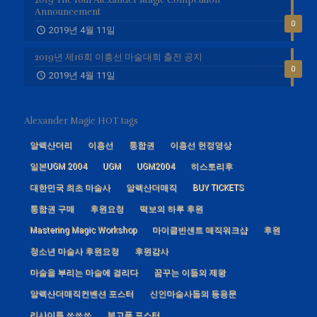
Announcement
0
2019년 4월 11일
2019년 제16회 이흥선 마술대회 출전 공지
0
2019년 4월 11일
Alexander Magic HOT tags
알렉산더리
이흥선
통합권
이흥선 헌정영상
일본UGM 2004
UGM
UGM2004
히스토리후
대한민국 최초 마술사
알렉산더매직
BUY TICKETS
통합권 구매
후원요청
떡보의 하루 후원
Mastering Magic Workshop
마이클빈센트 매직워크샵
후원
청소년 마술사 후원요청
후원감사
마술을 부리는 마술에 걸리다
꿈꾸는 이들의 제왕
알렉산더매직컨벤션 포스터
신인마술사들의 등용문
리사이틀 쑈쑈쑈
복고풍 포스터