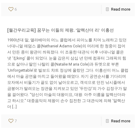
6
Read more
[월간우리교육] 꿈꾸는 이들의 제왕, ‘알렉산더 리’ 이흥선
1930년대 말, 앨라배마의 어느 클럽에서 피아노를 치며 노래하고 있던
너대니얼 애덤스 콜(Nathaniel Adams Cole)의 머리에 한 청중이 접어
서 만든 종이 왕관이 씌워졌다. 이 조용한 대관식 이후 너대니얼 콜은
냇 ‘킹king’ 콜이 되었다. 눈을 감은지 삼십 년 만에 컴퓨터 그래픽의 힘
으로 살아나 딸인 나탈리 콜(Natalie M aria Cole)과 듀엣으로 부른
‘Unforgettable’로 빌보드 챠트 정상에 올랐던 그다. 이흥선이 어느 클럽
에서 마술 공연을 마치고 들어왔을 때였다. 자기 공연순서를 기다리며
모자에서 비둘기가 끝도 없이 날아오르고, 객석으로 던진 낚시줄에서
금붕어가 딸려오는 장관을 지켜보고 있던 ‘두만강’의 가수 김정구가 말
을 걸어왔다. “당신이 마술의 대왕이요, 대왕. 아주 이름을 알렉산더라
고 하시오.” 대중음악의 제왕이 손수 집전한 그 대관식에 의해 ‘알렉산
더 […]
7
Read more