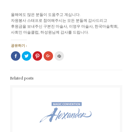
올해에도 많은 분들이 도움주고 계십니다.
자원봉사 스태프로 참여해주시는 모든 분들께 감사드리고
후원금을 보내주신 구본진 마술사, 이영우 마술사, 한국마술학회,
사회인 마술클럽, 하성원님께 감사를 드립니다.
공유하기 :
페
트
Pinterest
구
인
이
위
에
글
쇄
스
터
서
+1
하
북
로
공
에
기
에
공
유
서
(새
공
유
하
공
창
유
하
려
유
에
Related posts
하
기
면
하
서
려
(새
클
려
열
면
창
릭
면
림)
클
에
하
클
릭
서
세
릭
하
열
요
하
세
림)
(새
세
요.
창
요
(새
에
(새
창
서
창
에
열
에
서
림)
서
열
열
림)
림)