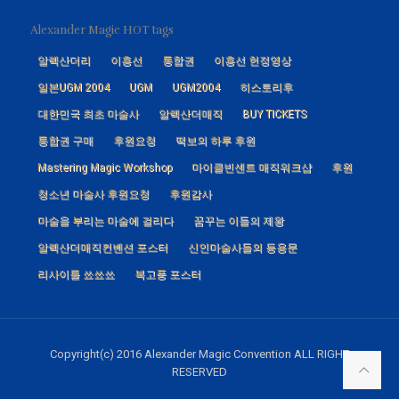
Alexander Magic HOT tags
알렉산더리
이흥선
통합권
이흥선 헌정영상
일본UGM 2004
UGM
UGM2004
히스토리후
대한민국 최초 마술사
알렉산더매직
BUY TICKETS
통합권 구매
후원요청
떡보의 하루 후원
Mastering Magic Workshop
마이클빈센트 매직워크샵
후원
청소년 마술사 후원요청
후원감사
마술을 부리는 마술에 걸리다
꿈꾸는 이들의 제왕
알렉산더매직컨벤션 포스터
신인마술사들의 등용문
리사이틀 쑈쑈쑈
복고풍 포스터
Copyright(c) 2016 Alexander Magic Convention ALL RIGHT
RESERVED