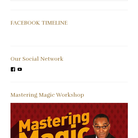
FACEBOOK TIMELINE
Our Social Network
Facebook
YouTube
에
에
서
서
kormagic
AlexanderMagicKorea
의
의
Mastering Magic Workshop
프
프
로
로
필
필
보
보
기
기