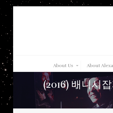
About Us
About Alex
(2016) 배니