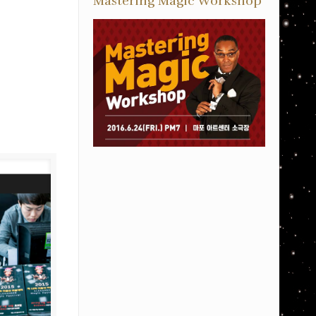
Mastering Magic Workshop
보
보
기
기