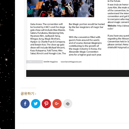
공유하기 :
페
트
Pinterest
구
인
이
위
에
글
쇄
스
터
서
+1
하
북
로
공
에
기
에
공
유
서
(새
공
유
하
공
창
유
하
려
유
에
하
기
면
하
서