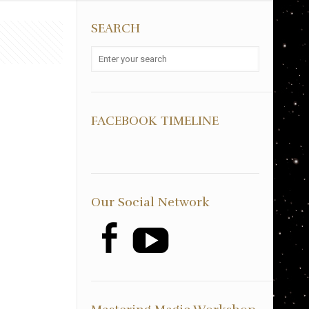
SEARCH
FACEBOOK TIMELINE
Our Social Network
Facebook
YouTube
에
에
서
서
kormagic
AlexanderMagicKorea
의
의
프
프
로
로
필
필