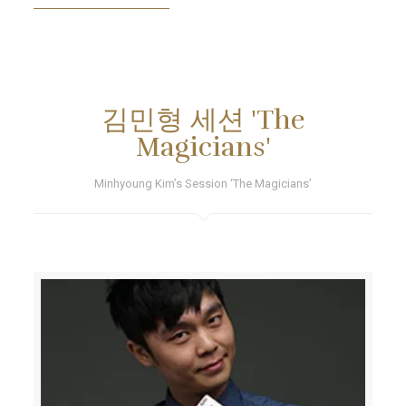
김민형 세션 'The
Magicians'
Minhyoung Kim’s Session ‘The Magicians’