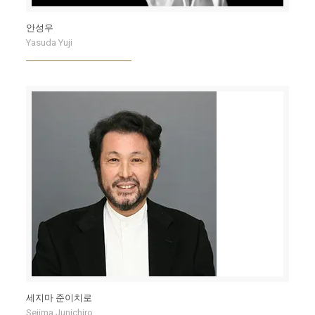
안성우
Yasuda Yuji
세지마 준이치로
Sejima Junichiro