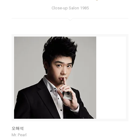
Close-up Salon 1985
오해석
Mr. Pearl