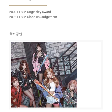
2009 F.I.S.M Originality award
2012 F.I.S.M Close up Judgement
축하공연