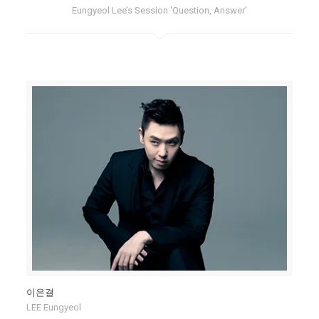
Eungyeol Lee’s Session ‘Question, Answer’
이은결
LEE Eungyeol