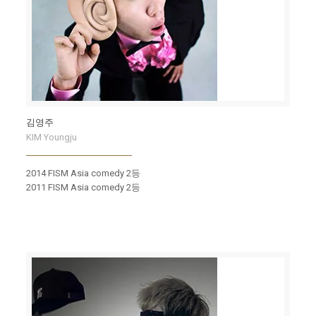
김영주
KIM Youngju
2014 FISM Asia comedy 2등
2011 FISM Asia comedy 2등